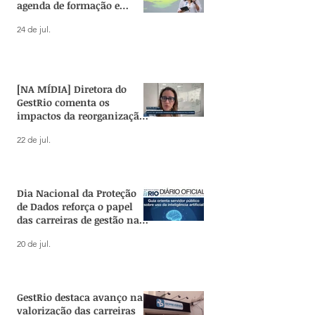
Territorial
Territorial do R
agenda de formação e
pesquisa no Estado
24 de jul.
[NA MÍDIA] Diretora do
GestRio comenta os
impactos da reorganização
administrativa do Estado
22 de jul.
Dia Nacional da Proteção
de Dados reforça o papel
das carreiras de gestão na
governança de IA no
20 de jul.
serviço público
GestRio destaca avanço na
valorização das carreiras