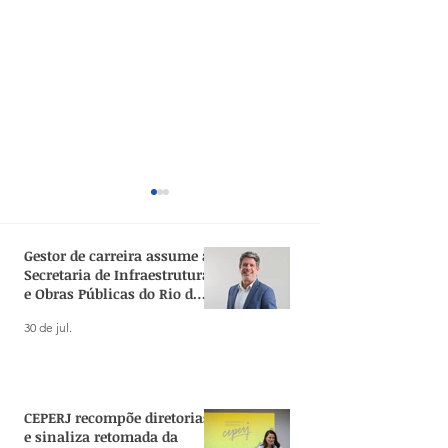
Gestor de carreira assume a
Secretaria de Infraestrutura
e Obras Públicas do Rio de
Janeiro
30 de jul.
SEPLAG abre processo
Gestores públic
seletivo para
carreira lidera
Coordenadoria de
elaboração da 
CEPERJ recompõe diretorias
Planejamento
Política de Reo
e sinaliza retomada da