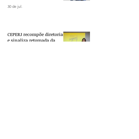
Janeiro
30 de jul.
CEPERJ recompõe diretorias
e sinaliza retomada da
agenda de formação e
pesquisa no Estado
24 de jul.
[NA MÍDIA] Diretora do
GestRio comenta os
impactos da reorganização
administrativa do Estado
22 de jul.
Dia Nacional da Proteção
de Dados reforça o papel