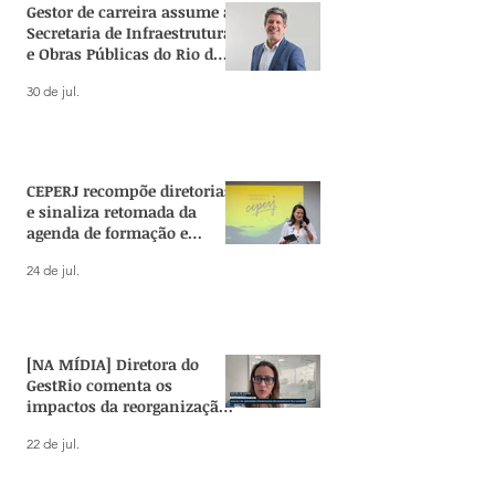
Gestor de carreira assume a
Secretaria de Infraestrutura
e Obras Públicas do Rio de
Janeiro
30 de jul.
SEPLAG abre processo
Gestores públic
seletivo para
carreira lidera
Coordenadoria de
elaboração da 
CEPERJ recompõe diretorias
Planejamento
Política de Reo
e sinaliza retomada da
Territorial
Territorial do R
agenda de formação e
pesquisa no Estado
24 de jul.
[NA MÍDIA] Diretora do
GestRio comenta os
impactos da reorganização
administrativa do Estado
22 de jul.