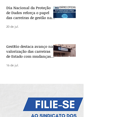
Dia Nacional da Proteção
de Dados reforça o papel
das carreiras de gestão na
governança de IA no
20 de jul.
serviço público
GestRio destaca avanço na
valorização das carreiras
de Estado com mudanças
no Rioprevidência
16 de jul.