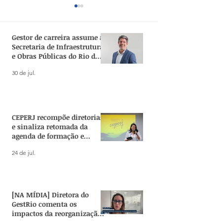
Gestor de carreira assume a
Secretaria de Infraestrutura
e Obras Públicas do Rio de
Janeiro
30 de jul.
SEPLAG abre processo
Gestores públic
seletivo para
carreira lidera
Coordenadoria de
elaboração da 
CEPERJ recompõe diretorias
Planejamento
Política de Reo
e sinaliza retomada da
Territorial
Territorial do R
agenda de formação e
pesquisa no Estado
24 de jul.
[NA MÍDIA] Diretora do
GestRio comenta os
impactos da reorganização