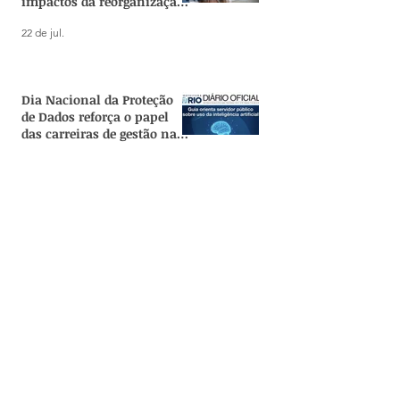
impactos da reorganização
administrativa do Estado
22 de jul.
Dia Nacional da Proteção
de Dados reforça o papel
das carreiras de gestão na
governança de IA no
20 de jul.
serviço público
GestRio destaca avanço na
valorização das carreiras
de Estado com mudanças
no Rioprevidência
16 de jul.