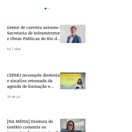
Gestor de carreira assume a
Secretaria de Infraestrutura
e Obras Públicas do Rio de
Janeiro
há 7 dias
GestRio celebra
Concurso da SE
nomeação inédita de
avança e prevê
gestor público para o
vagas para carr
CEPERJ recompõe diretorias
comando da SEPLAG-RJ
estratégicas da
e sinaliza retomada da
pública
agenda de formação e
pesquisa no Estado
24 de jul.
[NA MÍDIA] Diretora do
GestRio comenta os